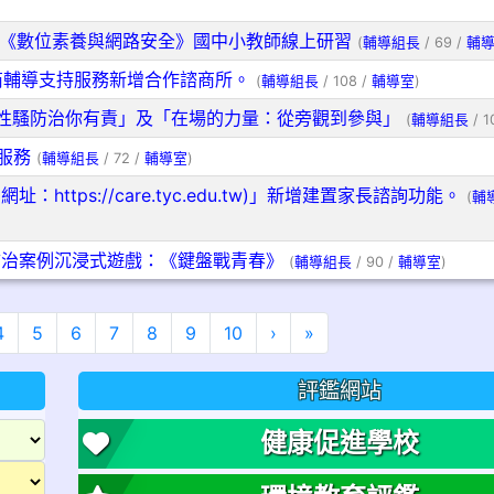
軟《數位素養與網路安全》國中小教師線上研習
(
輔導組長
/ 69 /
輔
商輔導支持服務新增合作諮商所。
(
輔導組長
/ 108 /
輔導室
)
性騷防治你有責」及「在場的力量：從旁觀到參與」
(
輔導組長
/ 1
服務
(
輔導組長
/ 72 /
輔導室
)
ttps://care.tyc.edu.tw)」新增建置家長諮詢功能。
(
輔
防治案例沉浸式遊戲：《鍵盤戰青春》
(
輔導組長
/ 90 /
輔導室
)
)
下一頁
最後頁
4
5
6
7
8
9
10
›
»
評鑑網站
健康促進學校