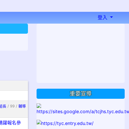
登入
⏸
重要宣導
組長
/ 99 /
輔導
踴躍報名參