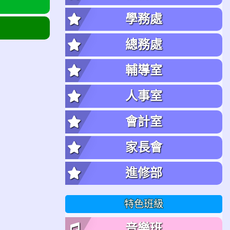
學務處
總務處
輔導室
人事室
會計室
家長會
進修部
特色班級
音樂班