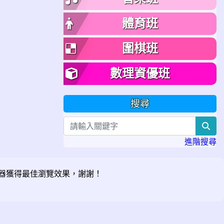
體育班
圍棋班
數理資優班
搜尋
sea
進階搜尋
器獲得最佳瀏覽效果，謝謝！