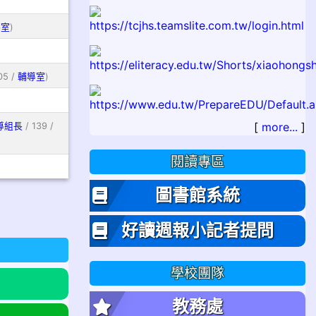
導室
)
05 /
輔導室
)
[
more...
]
導組長
/ 139 /
閱讀專區
圖書館系統
好讀週報小記者提問
學校團隊
教務處