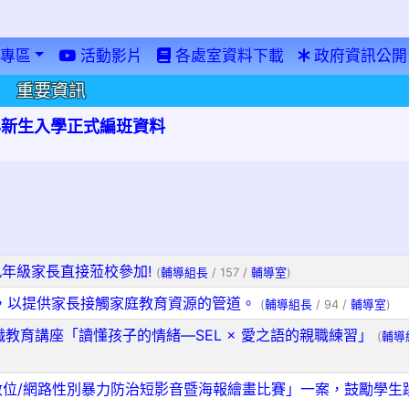
專區
活動影片
各處室資料下載
政府資訊公開
重要資訊
學年新生入學正式編班資料
年級家長直接蒞校參加!
(
輔導組長
/ 157 /
輔導室
)
，以提供家長接觸家庭教育資源的管道。
(
輔導組長
/ 94 /
輔導室
)
職教育講座「讀懂孩子的情緒—SEL × 愛之語的親職練習」
(
輔導
數位/網路性別暴力防治短影音暨海報繪畫比賽」一案，鼓勵學生