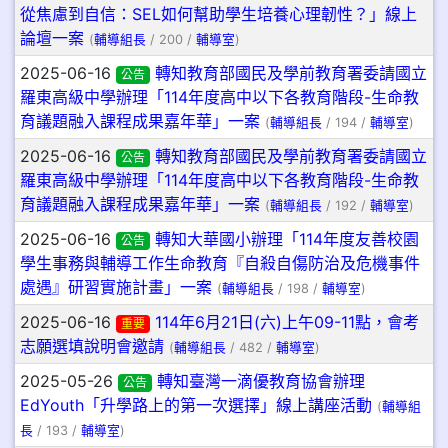
從焦慮到自信：SEL如何幫助學生培養心理韌性？」線上
論壇一案
(
輔導組長
/ 200 /
輔導室
)
2025-06-16
轉知教育部國民及學前教育署委請國立
公告
羅東高級中學辦理「114年度高中以下各教育階段-生命教
育議題融入課程成果嘉年華」一案
(
輔導組長
/ 194 /
輔導室
)
2025-06-16
轉知教育部國民及學前教育署委請國立
公告
羅東高級中學辦理「114年度高中以下各教育階段-生命教
育議題融入課程成果嘉年華」一案
(
輔導組長
/ 192 /
輔導室
)
2025-06-16
轉知大華國小辦理「114年度友善校園
公告
學生事務與輔導工作生命教育『自殺自傷防治及危機事件
處遇』研習實施計畫」一案
(
輔導組長
/ 198 /
輔導室
)
2025-06-16
114年6月21日(六)上午09-11點，會考
重要
志願選填說明會邀請
(
輔導組長
/ 482 /
輔導室
)
2025-05-26
轉知臺灣一滴優教育協會辦理
公告
EdYouth「升學路上的第一次選擇」線上講座活動
(
輔導組
長
/ 193 /
輔導室
)