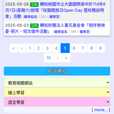
2025-05-26
轉知桃園市立大園國際高中於114年6
公告
月7日(星期六)辦理「校園開放日Open Day 暨校務說明
會」活動
(
輔導組長
/ 201 /
輔導室
)
2025-05-23
轉知財團法人董氏基金會「相伴樂無
公告
憂-照片、短文徵件活動」
(
輔導組長
/ 195 /
輔導室
)
第一頁
上一頁
(目前頁次)
«
‹
1
2
3
4
5
6
7
8
9
下一頁
最後頁
10
›
»
好站連結
[
more...
]