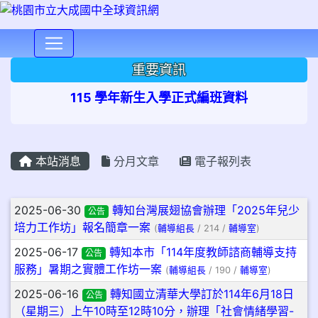
⏸
重要資訊
115 學年新生入學正式編班資料
本站消息
分月文章
電子報列表
文章列表
2025-06-30
轉知台灣展翅協會辦理「2025年兒少
公告
培力工作坊」報名簡章一案
(
輔導組長
/ 214 /
輔導室
)
2025-06-17
轉知本市「114年度教師諮商輔導支持
公告
服務」暑期之實體工作坊一案
(
輔導組長
/ 190 /
輔導室
)
2025-06-16
轉知國立清華大學訂於114年6月18日
公告
（星期三）上午10時至12時10分，辦理「社會情緒學習-