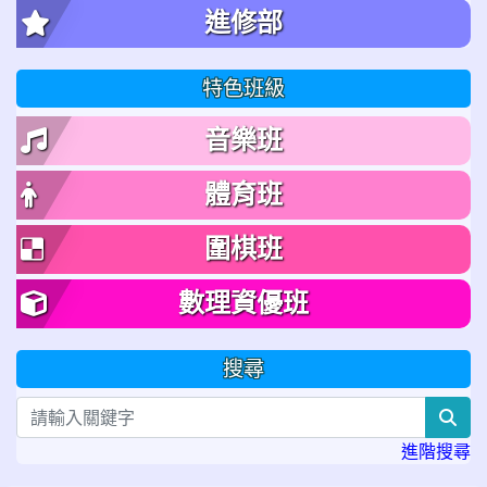
進修部
特色班級
音樂班
體育班
圍棋班
數理資優班
搜尋
sea
進階搜尋