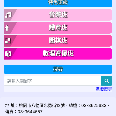
特色班級
音樂班
體育班
圍棋班
數理資優班
搜尋
sea
進階搜尋
地 址：桃園市八德區忠勇街12號、總機：03-3625633、
傳真：03-3644657