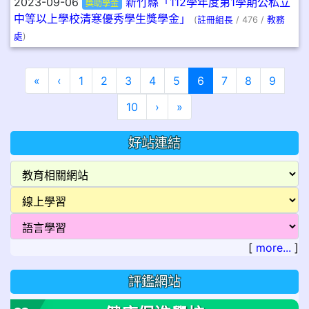
2023-09-06
新竹縣「112學年度第1學期公私立
獎助學金
中等以上學校清寒優秀學生獎學金」
(
註冊組長
/ 476 /
教務
處
)
第一頁
上一頁
(目前頁次)
«
‹
1
2
3
4
5
6
7
8
9
下一頁
最後頁
10
›
»
好站連結
[
more...
]
評鑑網站