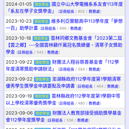
2024-01-05
國立中山大學電機系系友會113年度
獎助學金
「系友在學子女獎學金」
(
註冊組長
/ 802 /
教務處
)
2023-10-23
維多利亞實驗高中113學年度「夢想
獎助學金
一百」助學計畫
(
註冊組長
/ 696 /
教務處
)
2023-10-18
雲林同鄉文教基金會「2023第二屆
獎助學金
【雲之鄉】---全國雲林籍仟萬冠名獎績優、清寒子女獎助
學金
(
註冊組長
/ 543 /
教務處
)
2023-09-22
財團法人翔谷慈善基金會「112學
獎助學金
年度清寒獎助申請辦法」
(
註冊組長
/ 584 /
教務處
)
2023-09-22
澎湖縣政府112學年度第1學期清寒
獎助學金
優秀學生獎學金申請要點及申請書
(
註冊組長
/ 464 /
教務處
)
2023-09-19
雲林縣政府112學年度第1學期中等
獎助學金
以上學校清寒優秀獎學金
(
註冊組長
/ 480 /
教務處
)
2023-09-06
財團法人教育部接受捐助獎學基金
獎助學金
會112學年度獎學金
(
註冊組長
/ 536 /
教務處
)