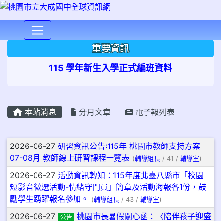
⏸
重要資訊
115 學年新生入學正式編班資料
本站消息
分月文章
電子報列表
文章列表
2026-06-27
研習資訊公告:115年 桃園市教師支持方案
07-08月 教師線上研習課程一覽表
(
輔導組長
/ 41 /
輔導室
)
2026-06-27
活動資訊轉知：115年度北臺八縣市「校園
短影音徵選活動-情緒守門員」簡章及活動海報各1份，鼓
勵學生踴躍報名參加。
(
輔導組長
/ 43 /
輔導室
)
2026-06-27
桃園市長暑假關心函：〈陪伴孩子迎盛
公告