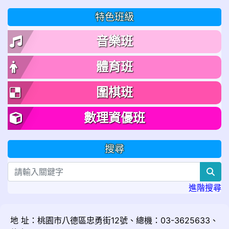
特色班級
音樂班
體育班
圍棋班
數理資優班
搜尋
sea
進階搜尋
地 址：桃園市八德區忠勇街12號、總機：03-3625633、