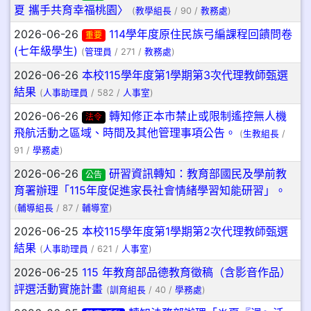
夏 攜手共育幸福桃園〉
(
教學組長
/ 90 /
教務處
)
2026-06-26
114學年度原住民族弓編課程回饋問卷
重要
(七年級學生)
(
管理員
/ 271 /
教務處
)
2026-06-26
本校115學年度第1學期第3次代理教師甄選
結果
(
人事助理員
/ 582 /
人事室
)
2026-06-26
轉知修正本市禁止或限制遙控無人機
法令
飛航活動之區域、時間及其他管理事項公告。
(
生教組長
/
91 /
學務處
)
2026-06-26
研習資訊轉知：教育部國民及學前教
公告
育署辦理「115年度促進家長社會情緒學習知能研習」。
(
輔導組長
/ 87 /
輔導室
)
2026-06-25
本校115學年度第1學期第2次代理教師甄選
結果
(
人事助理員
/ 621 /
人事室
)
2026-06-25
115 年教育部品德教育徵稿（含影音作品）
評選活動實施計畫
(
訓育組長
/ 40 /
學務處
)