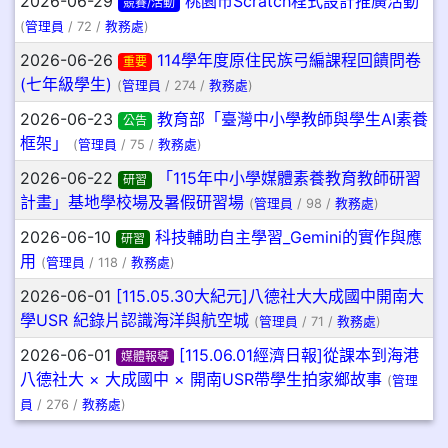
2026-06-29
桃園市Scratch程式設計推廣活動
競賽/活動
(
管理員
/ 72 /
教務處
)
2026-06-26
114學年度原住民族弓編課程回饋問卷
重要
(七年級學生)
(
管理員
/ 274 /
教務處
)
2026-06-23
教育部「臺灣中小學教師與學生AI素養
公告
框架」
(
管理員
/ 75 /
教務處
)
2026-06-22
「115年中小學媒體素養教育教師研習
研習
計畫」基地學校場及暑假研習場
(
管理員
/ 98 /
教務處
)
2026-06-10
科技輔助自主學習_Gemini的實作與應
研習
用
(
管理員
/ 118 /
教務處
)
2026-06-01
[115.05.30大紀元]八德社大大成國中開南大
學USR 紀錄片認識海洋與航空城
(
管理員
/ 71 /
教務處
)
2026-06-01
[115.06.01經濟日報]從課本到海港
媒體報導
八德社大 × 大成國中 × 開南USR帶學生拍家鄉故事
(
管理
員
/ 276 /
教務處
)