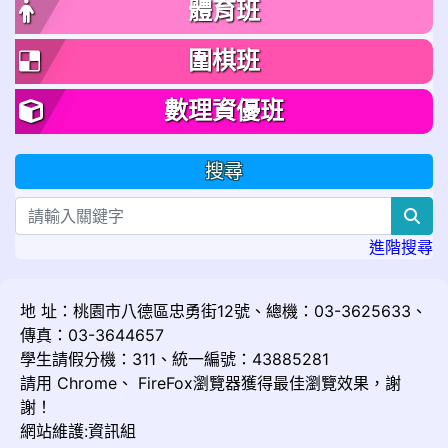
體育班
圍棋班
數理資優班
搜尋
sea
進階搜尋
地 址：桃園市八德區忠勇街12號、總機：03-3625633、
傳真：03-3644657
學生請假分機：311、統一編號：43885281
請用
Chrome
、
FireFox
瀏覽器獲得最佳瀏覽效果，謝
謝！
網站維護:資訊組