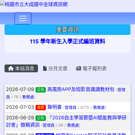
⏸
重要資訊
115 學年新生入學正式編班資料
本站消息
分月文章
電子報列表
文章列表
2026-07-09
高風險APP及短影音識讀教材包
公告
(
管理
員
/ 78 /
教務處
)
2026-07-03
聲明書
重要
(
管理員
/ 8175 /
教務處
)
2026-06-29
「2026自主學習節暨AI賦能教與學研
公告
討會」徵稿資訊
(
管理員
/ 86 /
教務處
)