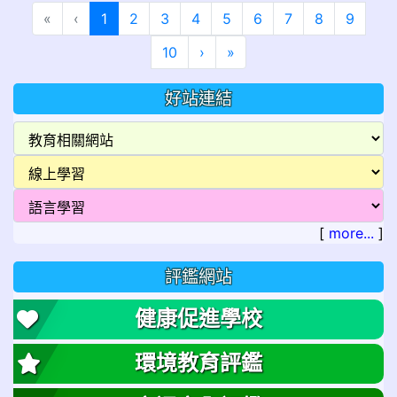
(目前頁次)
«
‹
1
2
3
4
5
6
7
8
9
下一頁
最後頁
10
›
»
好站連結
[
more...
]
評鑑網站
健康促進學校
環境教育評鑑