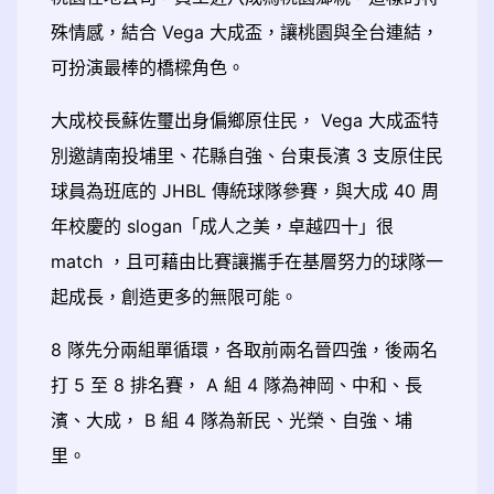
殊情感，結合 Vega 大成盃，讓桃園與全台連結，
可扮演最棒的橋樑角色。
大成校長蘇佐璽出身偏鄉原住民， Vega 大成盃特
別邀請南投埔里、花縣自強、台東長濱 3 支原住民
球員為班底的 JHBL 傳統球隊參賽，與大成 40 周
年校慶的 slogan「成人之美，卓越四十」很
match ，且可藉由比賽讓攜手在基層努力的球隊一
起成長，創造更多的無限可能。
8 隊先分兩組單循環，各取前兩名晉四強，後兩名
打 5 至 8 排名賽， A 組 4 隊為神岡、中和、長
濱、大成， B 組 4 隊為新民、光榮、自強、埔
里。