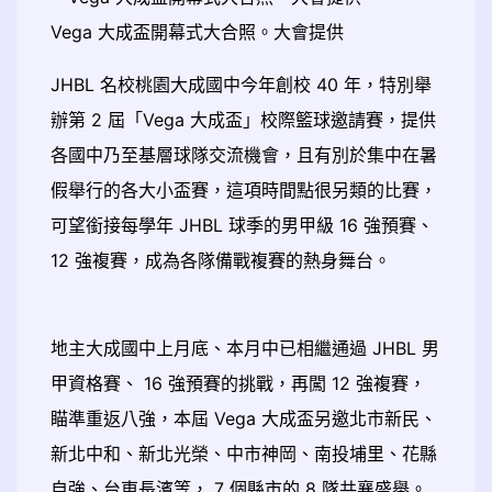
Vega 大成盃開幕式大合照。大會提供
JHBL 名校桃園大成國中今年創校 40 年，特別舉
辦第 2 屆「Vega 大成盃」校際籃球邀請賽，提供
各國中乃至基層球隊交流機會，且有別於集中在暑
假舉行的各大小盃賽，這項時間點很另類的比賽，
可望銜接每學年 JHBL 球季的男甲級 16 強預賽、
12 強複賽，成為各隊備戰複賽的熱身舞台。
地主大成國中上月底、本月中已相繼通過 JHBL 男
甲資格賽、 16 強預賽的挑戰，再闖 12 強複賽，
瞄準重返八強，本屆 Vega 大成盃另邀北市新民、
新北中和、新北光榮、中市神岡、南投埔里、花縣
自強、台東長濱等， 7 個縣市的 8 隊共襄盛舉。