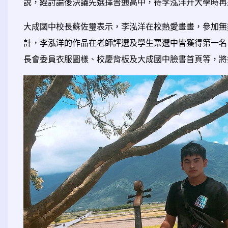
說，經討論後決議先選擇普通高中，待李泓洋升大學時再
大成國中校長蘇佐璽表示，李泓洋在校熱愛畫畫，參加無數校
計，李泓洋的作品在老師評選及學生票選中皆獲得第一名，從
長會委員衣服圖樣、校慶背板及大成國中臉書首頁等，將