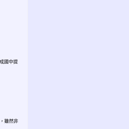
成國中提
洋，雖然非