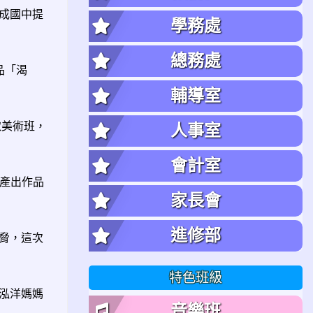
成國中提
學務處
總務處
品「渴
輔導室
取美術班，
人事室
會計室
月產出作品
家長會
進修部
脅，這次
特色班級
泓洋媽媽
音樂班