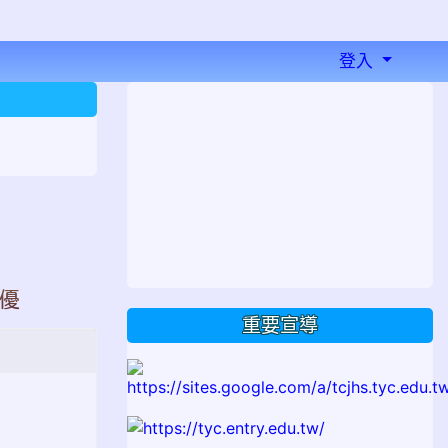
登入
⏸
特優
重要宣導