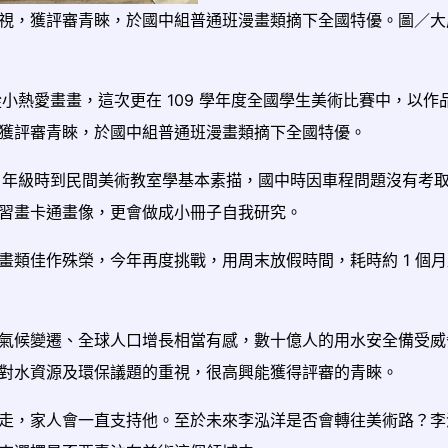
視，獲評審青睞，於國中組普通班漫畫類摘下全國特優。圖／大
小熱愛畫畫，這次更在 109 學年度全國學生美術比賽中，以作
獲評審青睞，於國中組普通班漫畫類摘下全國特優。
4 年級時到民間美術教室學基本素描，國中時因車程問題沒有考
習畫卡通畫像，更會做成小冊子自我研究。
畫類佳作殊榮，今年再度挑戰，用周末放假時間，耗時約 1 個
氣候變遷、全球人口增長相當有感，數十億人的用水安全備受威
對水資源及環保議題的重視，很高興能獲得評審的青睞。
走，家人會一直支持他。至於未來李泓洋是否會轉往美術路？李