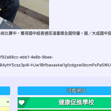
生美術比賽中，獲得國中組普通班漫畫類全國特優。圖／大成國中
d=f92a88cc-ebb1-4e8b-9bee-
G84yhY5csz3p4l-HJw1Btfbaxaxkei1gfzdgzw0bcmPxPa5W
評鑑網站
健康促進學校