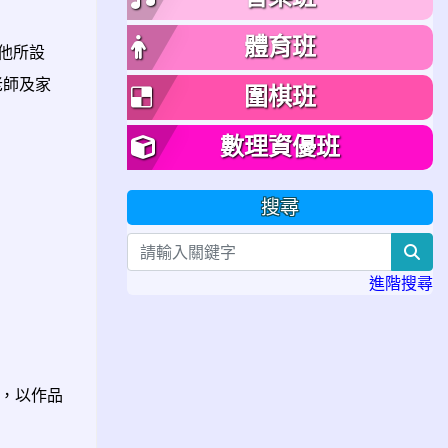
體育班
是他所設
老師及家
圍棋班
數理資優班
搜尋
sea
進階搜尋
洋，以作品