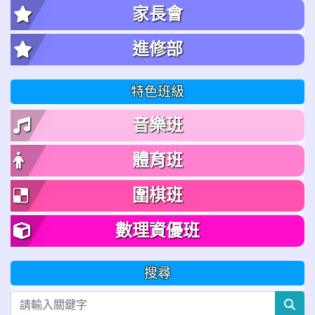
家長會
進修部
特色班級
音樂班
體育班
圍棋班
數理資優班
搜尋
sea