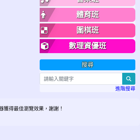
體育班
圍棋班
數理資優班
搜尋
sea
進階搜尋
器獲得最佳瀏覽效果，謝謝！