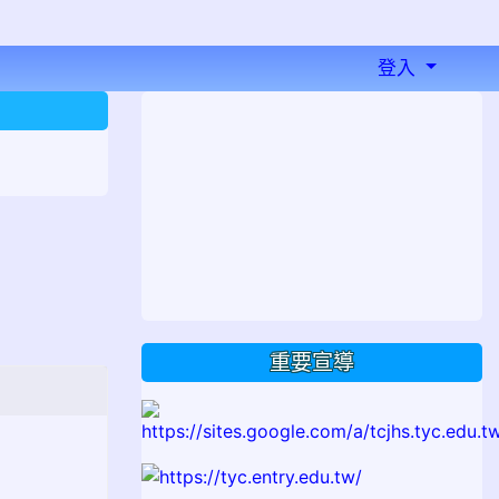
登入
⏸
重要宣導