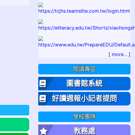
[
more...
]
閱讀專區
圖書館系統
好讀週報小記者提問
學校團隊
教務處