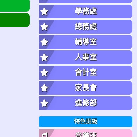
學務處
總務處
輔導室
人事室
會計室
家長會
進修部
特色班級
音樂班