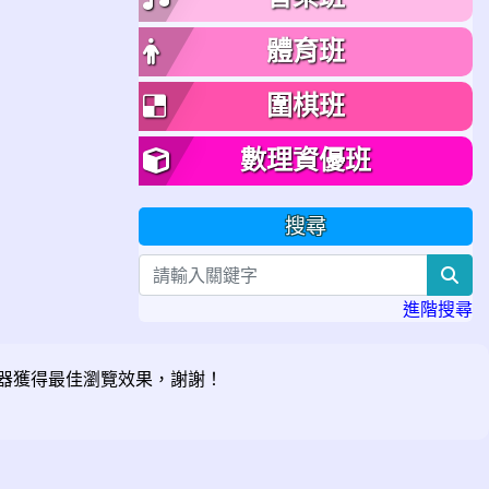
體育班
圍棋班
數理資優班
搜尋
sea
進階搜尋
器獲得最佳瀏覽效果，謝謝！