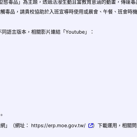
以「新型態毒品」為主題，透過活潑生動且富教育意涵的動畫，傳達毒
誤觸毒品，請貴校協助於入班宣導時使用或晨會、午餐、班會時
語言版本，相關影片連結「Youtube」：
。
 https://erp.moe.gov.tw/
）下載運用，相關問