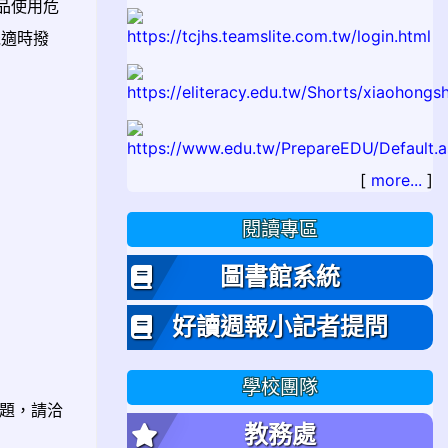
品使用危
機適時撥
[
more...
]
閱讀專區
圖書館系統
好讀週報小記者提問
學校團隊
題，請洽
教務處