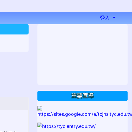
登入
⏸
重要宣導