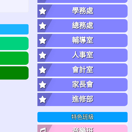
學務處
總務處
輔導室
人事室
會計室
家長會
進修部
特色班級
音樂班