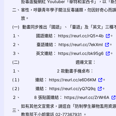
拒毒虛擬網紅 Youtuber「華特和潔西卡」，
二、
害性，呼籲青年學子關注反毒議題，勿因好奇心而
放。
(一)
動畫同步推出「國語」、「臺語」及「英文」三種不同
１、
國語連結： https://reurl.cc/rQ5x4b
。
２、
臺語連結： https://reurl.cc/7ekXml
。
３、
英文連結： https://reurl.cc/bk95g6
。
(二)
週邊文宣：
１、
2 款動畫手機桌布：
(１)
連結： https://reurl.cc/e6D6KM
。
(２)
連結： https://reurl.cc/yQ7Q9q
。
２、
8 張貼圖連結： https://reurl.cc/ZrWr6A
如有其他文宣需求，請逕自「防制學生藥物濫用資源網」（網址：
三、
教育部王小姐電話 02-77367931 。