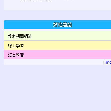
好站連結
[
mo