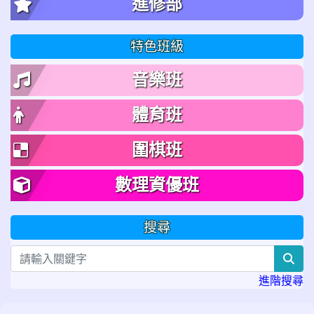
進修部
特色班級
音樂班
體育班
圍棋班
數理資優班
搜尋
sea
進階搜尋