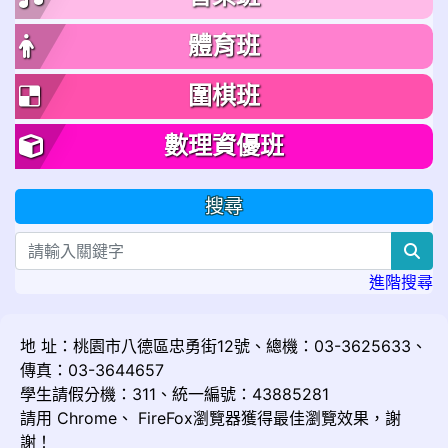
體育班
圍棋班
數理資優班
搜尋
sea
進階搜尋
地 址：桃園市八德區忠勇街12號、總機：03-3625633、
傳真：03-3644657
學生請假分機：311、統一編號：43885281
請用
Chrome
、
FireFox
瀏覽器獲得最佳瀏覽效果，謝
謝！