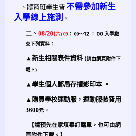
不需參加新生
一、
體育班學生皆
入學線上施測
。
二、
08/20(
～12 ： 00 入學繳
六) 09
： 00
交下列資料：
▲新生相關表件資料
(
請由網頁附件下
載。
)
▲學生個人郵局存摺影印本 。
▲購買學校運動服
，運動服裝費用
3600
。
元
【請預先在家填畢訂購單，也可由網
頁附件下載。
】