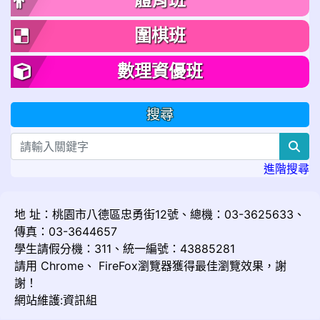
圍棋班
數理資優班
搜尋
sea
進階搜尋
地 址：桃園市八德區忠勇街12號、總機：03-3625633、
傳真：03-3644657
學生請假分機：311、統一編號：43885281
請用
Chrome
、
FireFox
瀏覽器獲得最佳瀏覽效果，謝
謝！
網站維護:資訊組