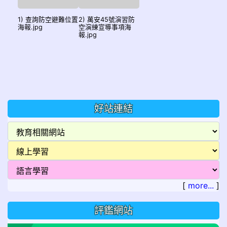
1) 查詢防空避難位置
2) 萬安45號演習防
海報.jpg
空演練宣導事項海
報.jpg
好站連結
[
more...
]
評鑑網站