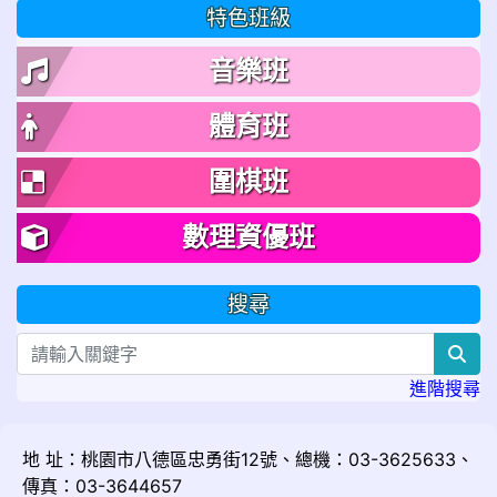
特色班級
音樂班
體育班
圍棋班
數理資優班
搜尋
sea
進階搜尋
地 址：桃園市八德區忠勇街12號、總機：03-3625633、
傳真：03-3644657