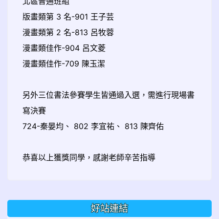
北區普通班組
版畫類第 3 名-901 王子芸
漫畫類第 2 名-813 呂牧蓉
漫畫類佳作-904 呂文菱
漫畫類佳作-709 陳玉潔
另外三位書法參賽學生皆通過入選，需進行現場書
寫決賽
724-秦晏均、 802 李宜祐、 813 陳齊佑
恭喜以上獲獎同學，感謝老師辛苦指導
好站連結