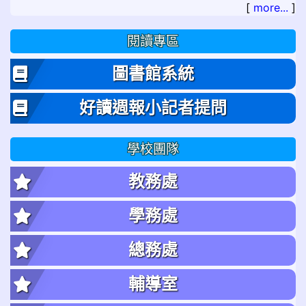
[
more...
]
閱讀專區
圖書館系統
好讀週報小記者提問
學校團隊
教務處
學務處
總務處
輔導室