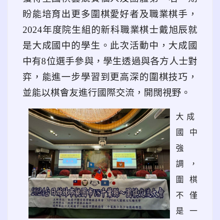
盼能培育出更多圍棋愛好者及職業棋手，
2024
年度院生組的新科職業棋士戴旭辰就
是大成國中的學生。此次活動中，大成國
中有
8
位選手參與，學生透過與各方人士對
弈，能進一步學習到更高深的圍棋技巧，
並能以棋會友進行國際交流，開闊視野。
link to data
大成
國中
強
調，
圍棋
不僅
是一