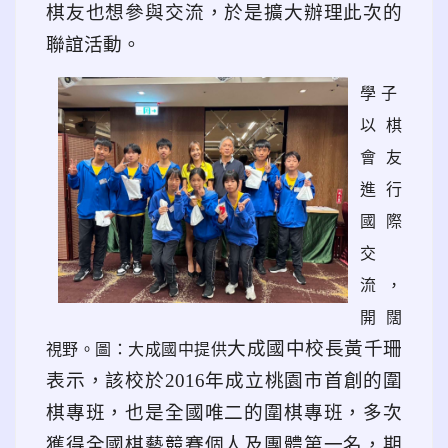
棋友也想參與交流，於是擴大辦理此次的
聯誼活動。
link to data
學子
以棋
會友
進行
國際
交
流，
開闊
大成國中校長黃千珊
視野。圖：大成國中提供
表示，該校於
2016
年成立桃園市首創的圍
棋專班，也是全國唯二的圍棋專班，多次
獲得全國棋藝競賽個人及團體第一名，期