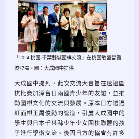
link to data:image/svg+xml,%3Csvg%20xmlns=
「2024 桃園-千葉雙城圍棋交流」在桃園敏盛智醫
城登場。圖：大成國中提供
大成國中提到，此次交流大會旨在透過圍
棋比賽加深台日兩國青少年的友誼，並推
動圍棋文化的交流與發展。原本日方透過
紅面棋王周俊勳的管道，引薦大成國中的
學生與日本千葉縣少年少女圍棋聯盟的孩
子進行學術交流。後因日方的協會有許多