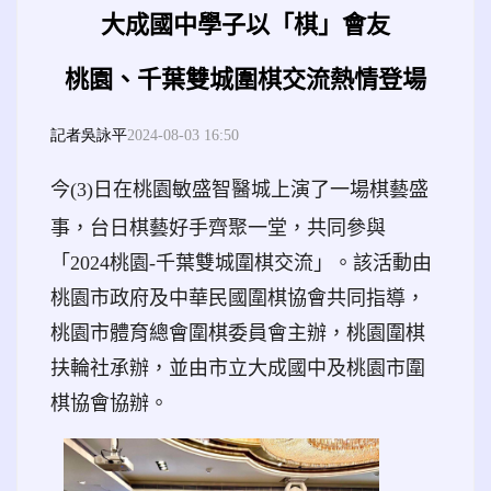
大成國中學子以「棋」會友
link to https://tyenews.com/ title=桃園電子報
link to https://tyenews.com/ title=桃園電子報
桃園、千葉雙城圍棋交流熱情登場
記者吳詠平
2024-08-03 16:50
今
(3)
日在桃園敏盛智醫城上演了一場棋藝盛
事，台日棋藝好手齊聚一堂，共同參與
「
2024
桃園
-
千葉雙城圍棋交流」。該活動由
桃園市政府及中華民國圍棋協會共同指導，
桃園市體育總會圍棋委員會主辦，桃園圍棋
扶輪社承辦，並由市立大成國中及桃園市圍
棋協會協辦。