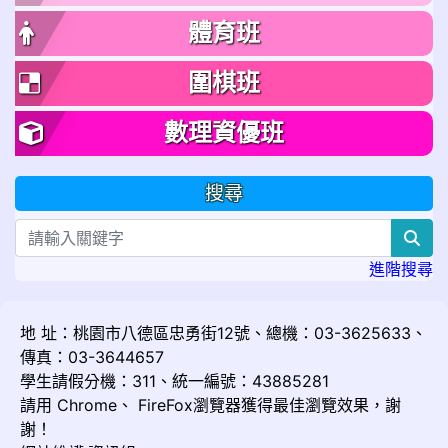
體育班
圍棋班
數理資優班
搜尋
sea
進階搜尋
地 址：桃園市八德區忠勇街12號、總機：03-3625633、
傳真：03-3644657
學生請假分機：311、統一編號：43885281
請用
Chrome
、
FireFox
瀏覽器獲得最佳瀏覽效果，謝
謝！