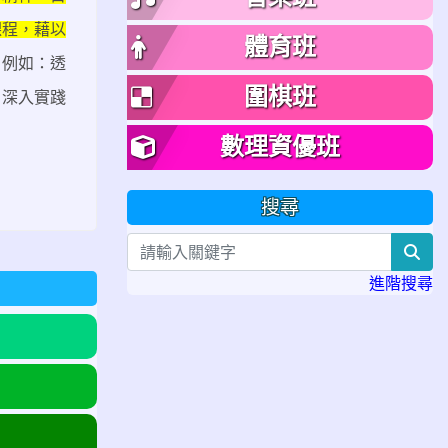
課程，藉以
體育班
，例如：透
圍棋班
，深入實踐
數理資優班
搜尋
sea
進階搜尋