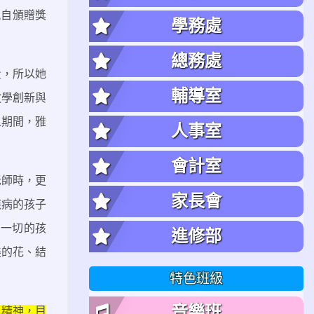
親自頒贈獎
學務處
總務處
量，所以她
輔導室
教學創新與
人期間，雅
人事室
會計室
老師時，更
家長會
疾病的孩子
為一切的孩
進修部
美的花、結
特色班級
音樂班
的精神，目