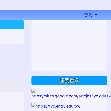
登入
⏸
重要宣導