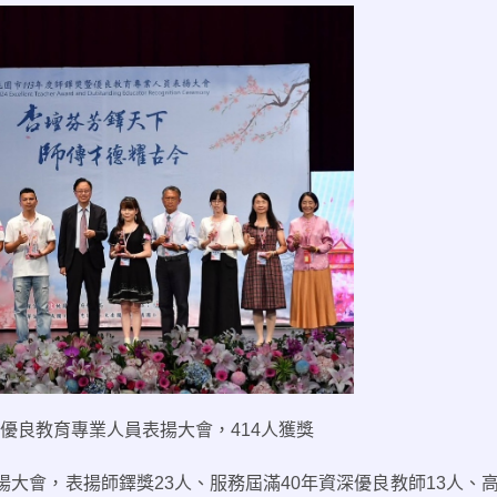
優良教育專業人員表揚大會，
414
人獲獎
揚大會，表揚師鐸獎
23
人、服務屆滿
40
年資深優良教師
13
人、