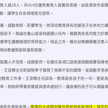
育人員
18
人，共
414
位優秀教育人員獲得表揚，由張善政市長
獻，讓學生在各領域發光發熱。
量，感動老師、影響學生，她深信教育具有改變孩子生命的力
個孩子。無論在龜山或是桃園國小任內，楊雅真校長均致力於
養學生邏輯推理的思辨能力。除此之外，擔任幼教輔導團召集
領幼教優質創新蓬勃發展。
笛團人才培育，成績斐然。在擔任各項口語表達相關競賽指導
，王宣驊主任對弱勢學子展現了無微不至的關懷，並鼓勵罕見
的教育工作者，王宣驊主任認為，教育是為孩子的一切，更是
率，她始終帶著榮譽感與使命感前行，讓身邊的孩子可以開最
頒發杏壇新星獎。
獲獎的大成國中陳怡君老師具有熱忱、探究