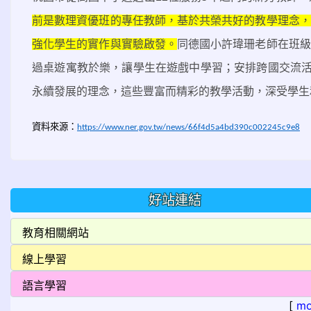
前是數理資優班的專任教師，基於共榮共好的教學理念，
強化學生的實作與實驗啟發。
同德國小許瑋珊老師在班級
過桌遊寓教於樂，讓學生在遊戲中學習；安排跨國交流
永續發展的理念，這些豐富而精彩的教學活動，深受學生
資料來源：
https://www.ner.gov.tw/news/66f4d5a4bd390c002245c9e8
好站連結
[
mo