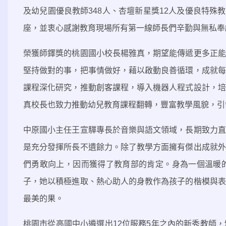
及幼兒園優良教師
348
人、杏壇新星獎
12
人及優良特殊教
座，並衷心感謝教育現場所有第一線師長們辛勤與無私奉
榮獲師鐸獎的桃園國小校長楊雅真，期望能傳遞更多正能
堅持做對的事，把事情做好，藉以啟動良善循環，成就每
課程深化研究，推動創客課程，導入機器人程式設計，培
真校長也致力推動幼兒教育課程翻轉，豐富教學風貌，引
中原國小主任王宣驊專長於音樂與語文領域，長期致力直
是充分發揮所長不遺餘力。除了教學方面擁有傑出成就外
們勇敢向上，因而獲得了教育部的肯定。身為一個溫暖
子，她以積極進取、熱心助人的身教作為孩子的楷模與表
最美的果。
桃園市從高國中小遴選出
12
位服務
5
年之內的新秀教師，