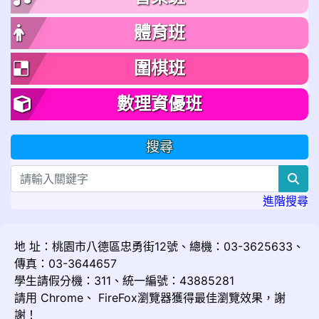
體育班
圍棋班
數理資優班
搜尋
sea
進階搜尋
地 址：桃園市八德區忠勇街12號、總機：03-3625633、
傳真：03-3644657
學生請假分機：311、統一編號：43885281
請用
Chrome
、
FireFox
瀏覽器獲得最佳瀏覽效果，謝
謝！