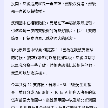
投開，然後造成就是一直失誤，然後沒有進，然後
都一直被反超這樣。」
溪湖國中在複賽階段，總是在下半場被敵隊逆轉，
也透過每一次的賽後檢討調整好腳步，找回比賽的
節奏，何鉦泰也表示感謝強大的隊友。
彰化溪湖國中球員 何鉦泰：「因為在我沒有進球
的時候，(隊友)都會可以幫我搶籃板，然後還有可
以幫我分擔一些分數，然後也讓我比較相信他們，
就是可以助攻這樣。」
今年共有 12 支隊伍，晉級 JHBL 甲級男生組複
賽，並且分成 AB 兩組， 10 日 A 組進入決賽的隊
伍有苗栗大倫國中、高雄鳳甲國中以及新北光榮國
中； B 組有台北金華國中、台北信義國中以及南投