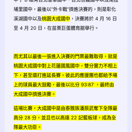
埔里國中，最後以”外卡戰”擠進決賽的，則是彰化
溪湖國中以及
桃園大成國中
，決賽將於 4 月 16 日
至 4 月 20 日，在苗栗巨蛋體育館舉行。
而尤其以最後一張進入決賽的門票最難取得，就是
桃園大成國中對上花蓮國風國中，雙分實力不相上
下，甚至還打進延長賽，彼此的應援團也都給予場
上的球員最大鼓勵，最後以比分 93:87 ，最終由
大成國中擠進決賽。
這場比賽，大成國中是由泰雅族潘辰武奪下全隊最
高分 28 分，並且也以高達 22 記籃板球，成為全
隊最大功臣。