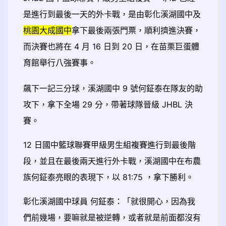
是進行到最後一天的外卡戰，是由彰化溪湖國中及
桃園大成國中
拿下最後兩張門票，順利擠進決賽，
而決賽也將在 4 月 16 日到 20 日，在苗栗巨蛋體
育館舉行八強賽事。
飆下一記三分球，溪湖國中 9 號何鉦泰在隊友的助
攻下，拿下全場 29 分，帶著球隊晉級 JHBL 決
賽。
12 日國中籃球聯賽甲級男生組複賽進行到最後階
段，並且在最後兩天進行外卡戰，溪湖國中在布農
族何鉦泰亮眼的表現下，以 81:75 ，拿下勝利。
彰化溪湖國中球員 何鉦泰：「就很開心，因為我
們前幾場，要嘛就是被逆轉，或者就是前面都沒有