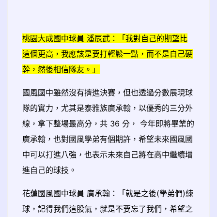
桃園大成國中球員 潘辰武：「我對自己的期望比
這個更高，我應該是要打輕鬆一點，而不是自己硬
幹，然後相信隊友。」
國風國中雖然沒有擠進決賽，但也透過分數展現球
隊的實力，尤其是泰雅族廣承翰，以優秀的三分外
線，拿下整場最高分，共 36 分， 今年即將畢業的
廣承翰，也對國風學弟有個期許，希望未來國風國
中可以打進八強，也表示未來自己將在高中繼續增
進自己的球技。
花蓮國風國中球員 廣承翰：「就是之後(學弟們)練
球，記得我們這股氣，就是不要忘了我們，希望之