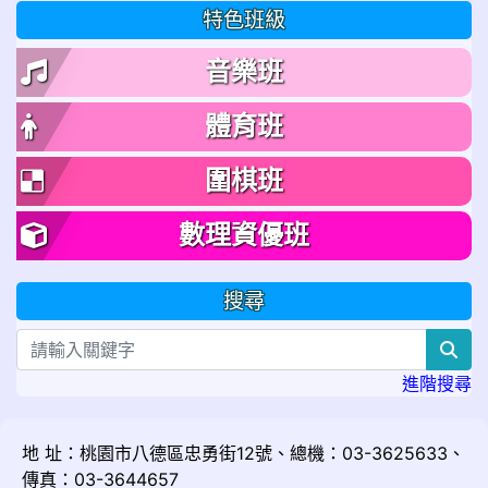
特色班級
音樂班
體育班
圍棋班
數理資優班
搜尋
sea
進階搜尋
地 址：桃園市八德區忠勇街12號、總機：03-3625633、
傳真：03-3644657