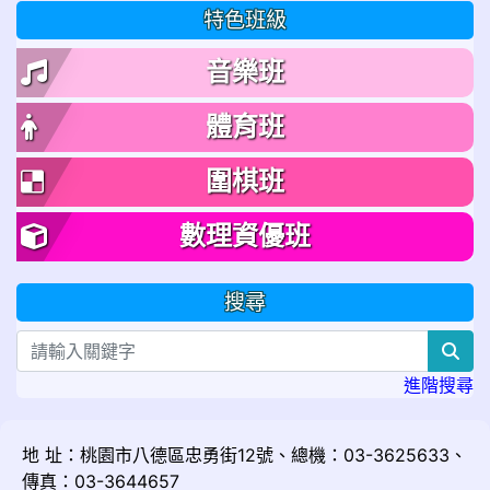
特色班級
音樂班
體育班
圍棋班
數理資優班
搜尋
sea
進階搜尋
地 址：桃園市八德區忠勇街12號、總機：03-3625633、
傳真：03-3644657