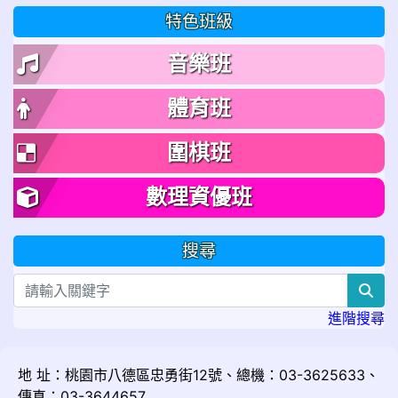
特色班級
音樂班
體育班
圍棋班
數理資優班
搜尋
sea
進階搜尋
地 址：桃園市八德區忠勇街12號、總機：03-3625633、
傳真：03-3644657