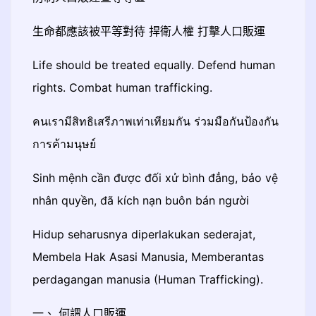
生命都應該被平等對待 捍衛人權 打擊人口販運
Life should be treated equally. Defend human
rights. Combat human trafficking.
คนเรามีสิทธิเสรีภาพเท่าเทียมกัน ร่วมมือกันป้องกัน
การค้ามนุษย์
Sinh mệnh cần được đối xử bình đẳng, bảo vệ
nhân quyền, đã kích nạn buôn bán người
Hidup seharusnya diperlakukan sederajat,
Membela Hak Asasi Manusia, Memberantas
perdagangan manusia (Human Trafficking).
一、 何謂人口販運