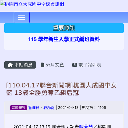
⏸
重要資訊
115 學年新生入學正式編班資料
本站消息
分月文章
電子報列表
[110.04.17聯合新聞網]桃園大成國中女
籃 13戰全勝勇奪乙組后冠
媒體報導
管理員
-
教務處
| 2021-04-18 | 點閱數： 1106
2021-04-17 13:16
聯合報 / 記者
陳夢茹
／桃園即