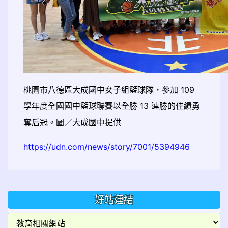
桃園市八德區大成國中女子組籃球隊，參加 109
學年度全國國中籃球聯賽以全勝 13 連勝的佳績勇
奪后冠。圖／大成國中提供
https://udn.com/news/story/7001/5394946
好站連結