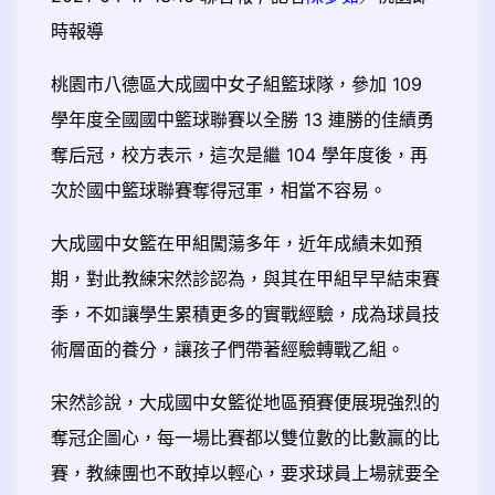
時報導
桃園市八德區大成國中女子組籃球隊，參加 109
學年度全國國中籃球聯賽以全勝 13 連勝的佳績勇
奪后冠，校方表示，這次是繼 104 學年度後，再
次於國中籃球聯賽奪得冠軍，相當不容易。
大成國中女籃在甲組闖蕩多年，近年成績未如預
期，對此教練宋然診認為，與其在甲組早早結束賽
季，不如讓學生累積更多的實戰經驗，成為球員技
術層面的養分，讓孩子們帶著經驗轉戰乙組。
宋然診說，大成國中女籃從地區預賽便展現強烈的
奪冠企圖心，每一場比賽都以雙位數的比數贏的比
賽，教練團也不敢掉以輕心，要求球員上場就要全