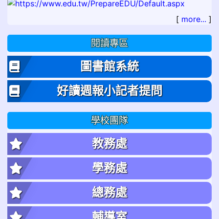
[
more...
]
閱讀專區
圖書館系統
好讀週報小記者提問
學校團隊
教務處
學務處
總務處
輔導室