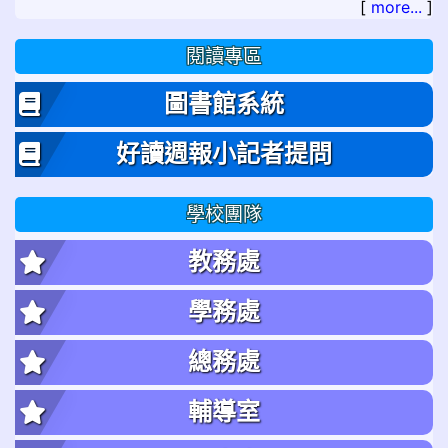
[
more...
]
閱讀專區
圖書館系統
好讀週報小記者提問
學校團隊
教務處
學務處
總務處
輔導室