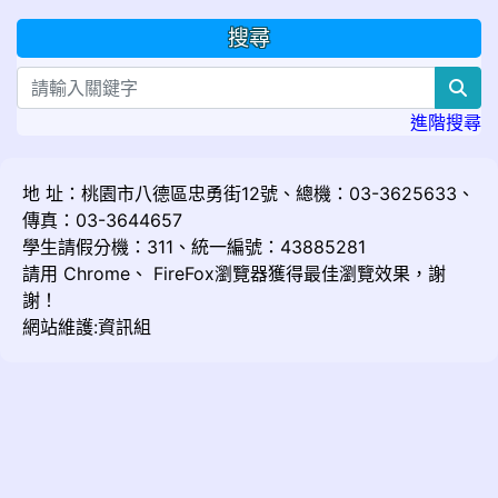
搜尋
sea
進階搜尋
地 址：桃園市八德區忠勇街12號、總機：03-3625633、
傳真：03-3644657
學生請假分機：311、統一編號：43885281
請用
Chrome
、
FireFox
瀏覽器獲得最佳瀏覽效果，謝
謝！
網站維護:資訊組