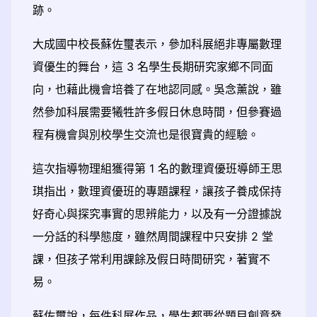
跡。
大成國中校長蘇佐璽表示，參加科展絕非專屬數理
資優生的舞台，這 3 名學生長期研究家鄉不同面
向，也藉此機會培養了在地認同感。吳念薰說，雖
然參加科展需要犧牲許多假日休息時間，但參賽過
程有機會與別校學生交流也是很寶貴的經驗。
這次指導物理組獲得第 1 名的數理資優班導師王思
琪指出，數理資優班的專題課程，讓孩子養成保持
好奇心與探究事實的思辨能力，以及有一分證據說
一分話的科學態度，雖然周間課程中只安排 2 堂
課，但孩子常利用課餘及假日時間研究，著實不
易。
蘇佐璽說，每件科展作品，學生都要從題目創意發