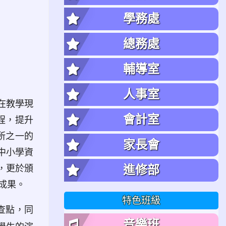
學務處
總務處
輔導室
人事室
在教學現
會計室
程，提升
所之一的
家長會
國中小學資
，更於頒
進修部
成果。
特色班級
檢查點，同
音樂班