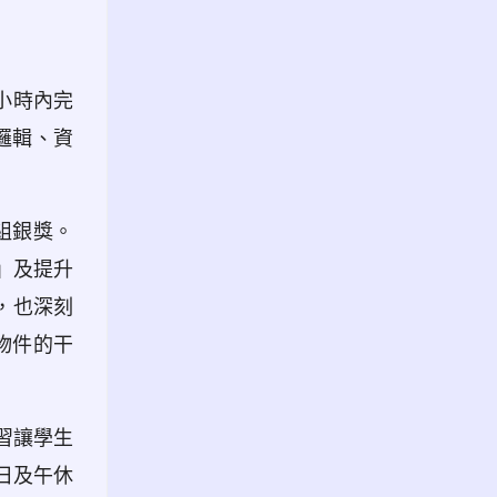
小時內完
式邏輯、資
組銀獎。
」及提升
，也深刻
物件的干
習讓學生
日及午休