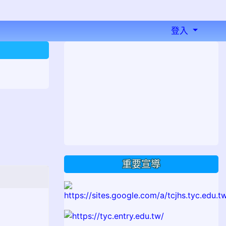
登入
⏸
重要宣導