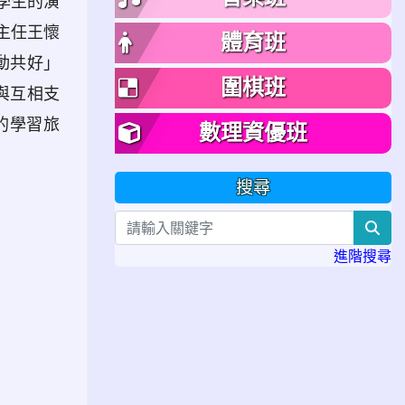
學生的演
主任王懷
體育班
動共好」
圍棋班
與互相支
的學習旅
數理資優班
搜尋
ws.com/wp-content/uploads/2025/12/%E5%A4%A
sea
進階搜尋