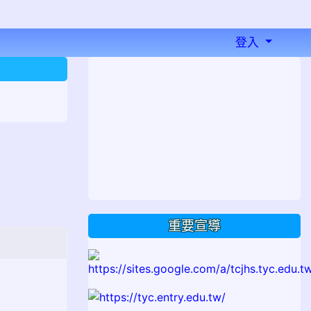
登入
⏸
重要宣導