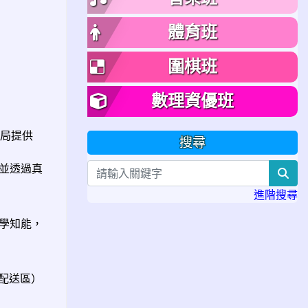
體育班
圍棋班
數理資優班
局提供
搜尋
並透過真
sea
進階搜尋
學知能，
源配送區）