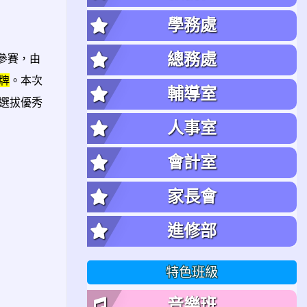
學務處
總務處
隊參賽，由
牌
。本次
輔導室
選拔優秀
人事室
ps://www.tcjhs.tyc.edu.tw/uploads/tadnews/image/243-1.jpg
會計室
家長會
進修部
特色班級
音樂班