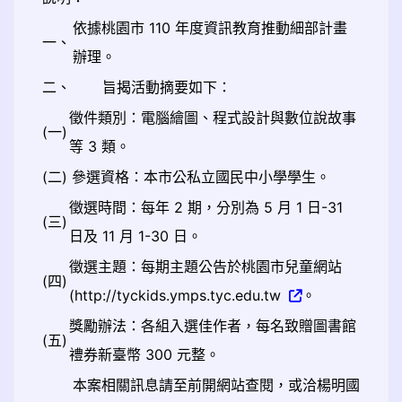
依據桃園市 110 年度資訊教育推動細部計畫
一、
辦理。
二、
旨揭活動摘要如下：
徵件類別：電腦繪圖、程式設計與數位說故事
(一)
等 3 類。
(二)
參選資格：本市公私立國民中小學學生。
徵選時間：每年 2 期，分別為 5 月 1 日-31
(三)
日及 11 月 1-30 日。
徵選主題：每期主題公告於桃園市兒童網站
(四)
(http://tyckids.ymps.tyc.edu.tw
。
獎勵辦法：各組入選佳作者，每名致贈圖書館
(五)
禮券新臺幣 300 元整。
本案相關訊息請至前開網站查閱，或洽楊明國