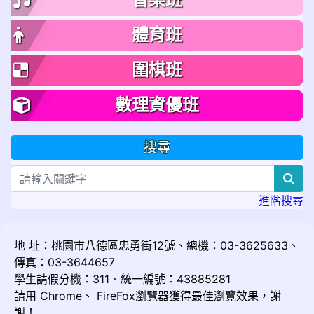
體育班
圍棋班
數理資優班
搜尋
sea
進階搜尋
地 址：桃園市八德區忠勇街12號、總機：03-3625633、
傳真：03-3644657
學生請假分機：311、統一編號：43885281
請用
Chrome
、
FireFox
瀏覽器獲得最佳瀏覽效果，謝
謝！