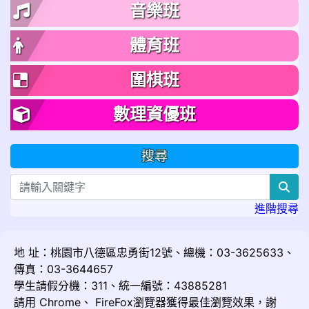
音樂班
體育班
圍棋班
數理資優班
搜尋
sea
進階搜尋
地 址：桃園市八德區忠勇街12號、總機：03-3625633、
傳真：03-3644657
學生請假分機：311、統一編號：43885281
請用
Chrome
、
FireFox
瀏覽器獲得最佳瀏覽效果，謝