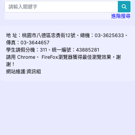
sea
進階搜尋
地 址：桃園市八德區忠勇街12號、總機：03-3625633、
傳真：03-3644657
學生請假分機：311、統一編號：43885281
請用
Chrome
、
FireFox
瀏覽器獲得最佳瀏覽效果，謝
謝！
網站維護:資訊組