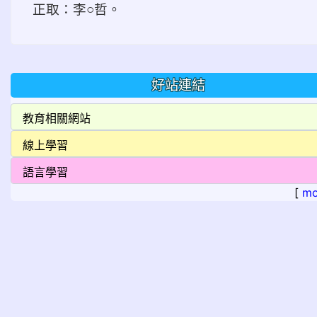
正取：李○哲。
好站連結
[
mo