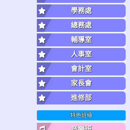
學務處
總務處
輔導室
人事室
會計室
家長會
進修部
特色班級
音樂班