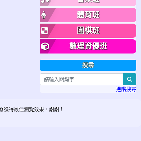
體育班
圍棋班
數理資優班
搜尋
sea
進階搜尋
器獲得最佳瀏覽效果，謝謝！