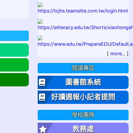
[
more...
]
閱讀專區
圖書館系統
好讀週報小記者提問
學校團隊
教務處