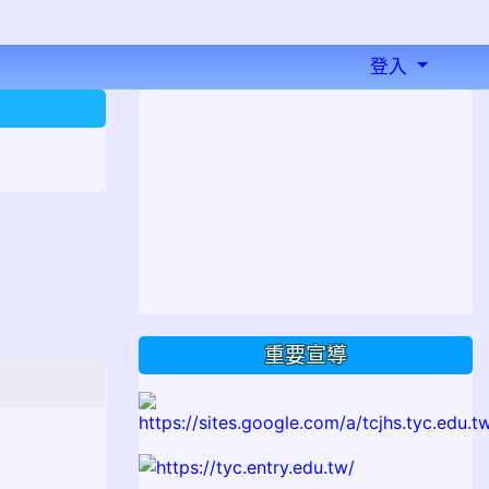
登入
⏸
重要宣導