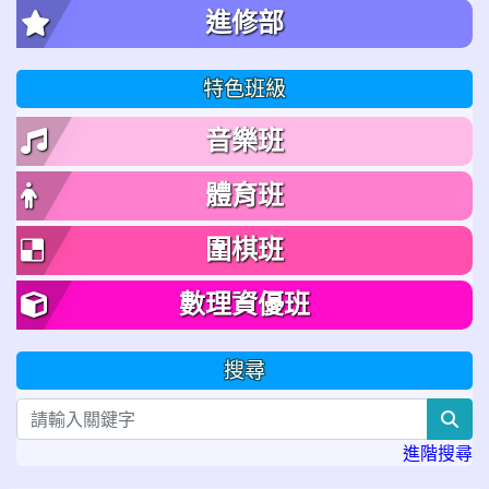
進修部
特色班級
音樂班
體育班
圍棋班
數理資優班
搜尋
sea
進階搜尋