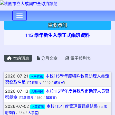
⏸
重要資訊
115 學年新生入學正式編班資料
本站消息
分月文章
電子報列表
文章列表
2026-07-21
本校115學年度特殊教育助理人員甄
人事資訊
選錄取名單
(
特教組長
/ 140 /
輔導室
)
2026-07-13
本校115學年度特殊教育助理人員甄
人事資訊
選簡章
(
特教組長
/ 150 /
輔導室
)
2026-07-02
本校115年度管理員甄選結果
人事資訊
(
人事
助理員
/ 354 /
人事室
)