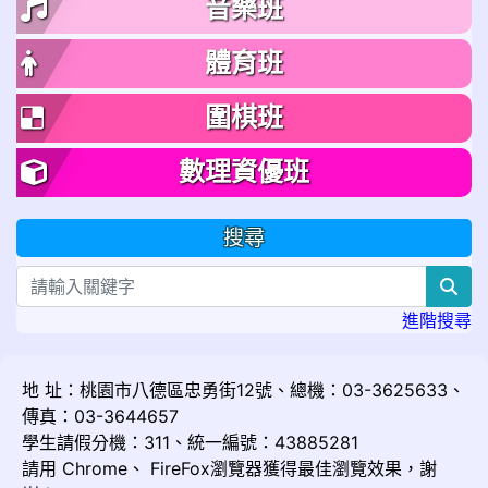
音樂班
體育班
圍棋班
數理資優班
搜尋
sea
進階搜尋
地 址：桃園市八德區忠勇街12號、總機：03-3625633、
傳真：03-3644657
學生請假分機：311、統一編號：43885281
請用
Chrome
、
FireFox
瀏覽器獲得最佳瀏覽效果，謝