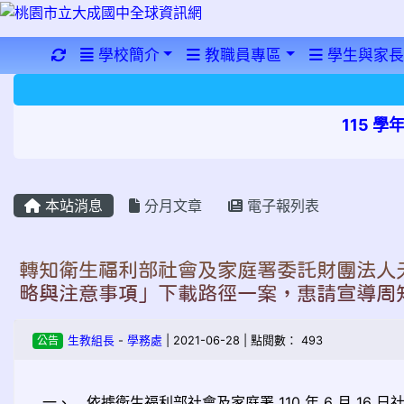
重新取得佈景設定
學校簡介
教職員專區
學生與家長
115 
本站消息
分月文章
電子報列表
轉知衛生福利部社會及家庭署委託財團法人
略與注意事項」下載路徑一案，惠請宣導周
公告
生教組長
-
學務處
| 2021-06-28 | 點閱數： 493
一、
依據衛生福利部社會及家庭署 110 年 6 月 16 日社