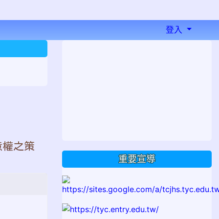
登入
⏸
意權之策
重要宣導