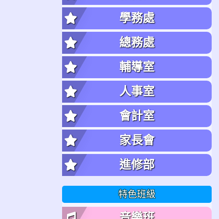
學務處
總務處
輔導室
人事室
會計室
家長會
進修部
特色班級
音樂班