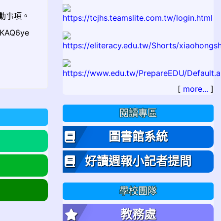
動事項。
AQ6ye
[
more...
]
閱讀專區
圖書館系統
好讀週報小記者提問
學校團隊
教務處