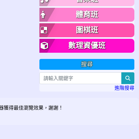
體育班
圍棋班
數理資優班
搜尋
sea
進階搜尋
器獲得最佳瀏覽效果，謝謝！