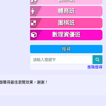
體育班
圍棋班
數理資優班
搜尋
sea
進階搜尋
器獲得最佳瀏覽效果，謝謝！