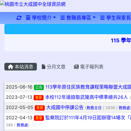
重新取得佈景設定
學校簡介
教職員專區
學生與家長
115 
本站消息
分月文章
電子報列表
文章列表
2025-06-16
113學年原住民族教育課程策略聯盟大成
公告
2023-07-13
本校112年達錄取武陵高中標準總共26人
重要
(
2022-05-05
大成國中停課公告
重要
(
教務主任
/ 2938 /
教務處
2022-04-13
監察院訂於111年4月19日起辦理14場次
重要
588 /
教務處
)