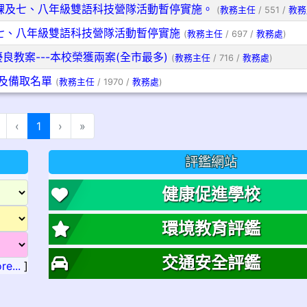
課及七、八年級雙語科技營隊活動暫停實施。
(
教務主任
/ 551 /
教務
七、八年級雙語科技營隊活動暫停實施
(
教務主任
/ 697 /
教務處
)
良教案---本校榮獲兩案(全市最多)
(
教務主任
/ 716 /
教務處
)
與及備取名單
(
教務主任
/ 1970 /
教務處
)
(目前頁次)
‹
1
›
»
評鑑網站
健康促進學校
環境教育評鑑
交通安全評鑑
re...
]