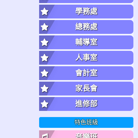
學務處
總務處
輔導室
人事室
會計室
家長會
進修部
特色班級
音樂班