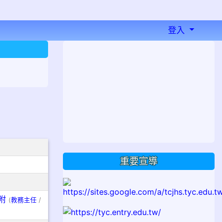
登入
⏸
重要宣導
附
(
教務主任
/