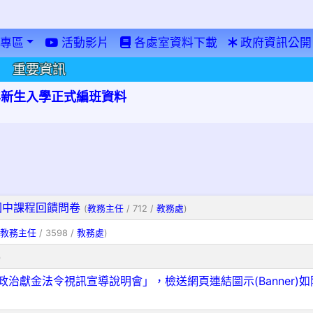
專區
活動影片
各處室資料下載
政府資訊公開
重要資訊
學年新生入學正式編班資料
國中課程回饋問卷
(
教務主任
/ 712 /
教務處
)
教務主任
/ 3598 /
教務處
)
)
「政治獻金法令視訊宣導說明會」，檢送網頁連結圖示(Banner)如