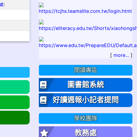
處
)
[
more...
]
閱讀專區
圖書館系統
好讀週報小記者提問
學校團隊
教務處