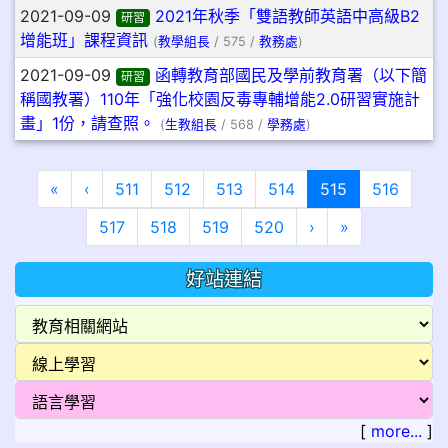
2021-09-09
2021年秋季「雙語教師英語中高級B2
研習
增能班」課程資訊
(
教學組長
/ 575 /
教務處
)
2021-09-09
函轉教育部國民及學前教育署（以下簡
研習
稱國教署）110年「強化校園反毒專輔增能2.0研習實施計
畫」1份，請查照。
(
生教組長
/ 568 /
學務處
)
第一頁
上一頁
(目前頁次)
«
‹
511
512
513
514
515
516
下一頁
最後頁
517
518
519
520
›
»
好站連結
[
more...
]