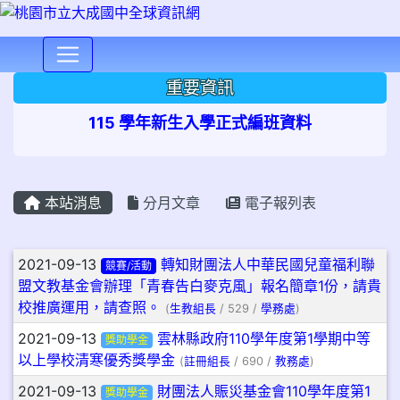
⏸
重要資訊
115 學年新生入學正式編班資料
本站消息
分月文章
電子報列表
文章列表
2021-09-13
轉知財團法人中華民國兒童福利聯
競賽/活動
盟文教基金會辦理「青春告白麥克風」報名簡章1份，請貴
校推廣運用，請查照。
(
生教組長
/ 529 /
學務處
)
2021-09-13
雲林縣政府110學年度第1學期中等
獎助學金
以上學校清寒優秀獎學金
(
註冊組長
/ 690 /
教務處
)
2021-09-13
財團法人賑災基金會110學年度第1
獎助學金