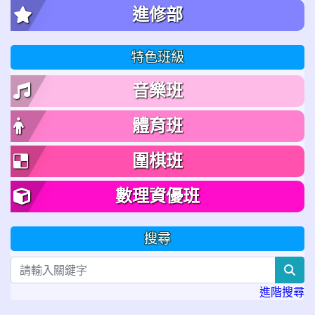
進修部
特色班級
音樂班
體育班
圍棋班
數理資優班
搜尋
sea
進階搜尋