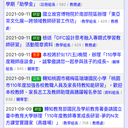
學期「助學金」
(
註冊組長
/ 582 /
教務處
)
2021-09-11
國立故宮博物院於南部院區辦理「東亞
研習
茶文化展—跨領域教師研習工作坊」
(
教學組長
/ 429 /
教務
處
)
2021-09-11
檢送「DFC設計思考融入專題式學習教
研習
師研習」 活動簡章資料
(
教學組長
/ 429 /
教務處
)
2021-09-11
本校將於9/17(五)晚間，辦理「110學年
重要
度親師座談會」，誠摯邀請您一起參與孩子的成長~
(
輔導
組長
/ 945 /
輔導室
)
2021-09-11
轉知桃園市楊梅區瑞塘國民小學「桃園
公告
市110年度加強各校教職人員及家長特教知能研習」，歡迎
本校教師、家長志工及教師助理員踴躍報名參加
(
資料組長
/
638 /
輔導室
)
2021-09-09
轉知教育部國民及學前教育署委請國立
研習
臺中教育大學辦理「110年度教師專業成長研習-夢的N次
方課堂實踐家（高雄場）」
(
教學組長
/ 708 /
教務處
)