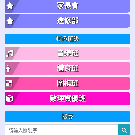
家長會
進修部
特色班級
音樂班
體育班
圍棋班
數理資優班
搜尋
sea