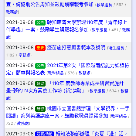
宜，請協助公告周知並鼓勵踴躍報考參加
(
教學組長
/ 562 /
教務處
)
2021-09-08
轉知慈濟大學辦理110年度「青年線上
公告
伴學趣」一案，鼓勵學生踴躍報名參加
(
教學組長
/ 481 /
教務
處
)
2021-09-08
疫苗施打意願書範本及說明
重要
(
衛生組長
/
1182 /
學務處
)
2021-09-08
2021年第2次「國際越南語能力認證檢
公告
定」簡章與報名表
(
教學組長
/ 576 /
教務處
)
2021-09-08
「110年 度教師專業成長研習實施計
研習
畫-夢的 N次方素養工作坊 (新北場)」
(
教學組長
/ 634 /
教務
處
)
2021-09-08
桃園市立圖書館辦理「文學視界，一手
研習
閱讀」系列英語講座ㄧ案，鼓勵教職員踴躍參加
(
教學組長
/
722 /
教務處
)
2021-09-08
轉知法務部辦理「炎夏『漫』活，
競賽/活動