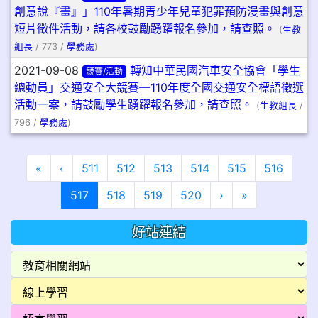
創意說『畫』」110年暑期青少年兒童犯罪預防漫畫與創意
短片徵件活動，請各校鼓勵踴躍報名參加，請查照。
(
生教
組長
/ 773 /
學務處
)
2021-09-08
轉知中華民國汽車安全協會「學生
競賽/活動
總動員」交通安全大競賽—110年度全國交通安全標語徵選
活動一案，請鼓勵學生踴躍報名參加，請查照。
(
生教組長
/
796 /
學務處
)
第一頁
上一頁
«
‹
511
512
513
514
515
516
(目前頁次)
下一頁
最後頁
517
518
519
520
›
»
好站連結