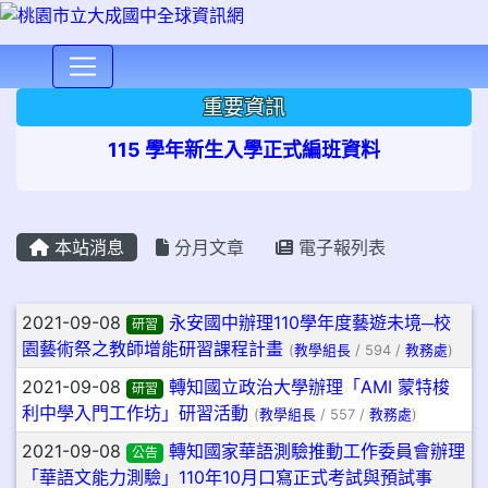
⏸
重要資訊
115 學年新生入學正式編班資料
本站消息
分月文章
電子報列表
文章列表
2021-09-08
永安國中辦理110學年度藝遊未境─校
研習
園藝術祭之教師增能研習課程計畫
(
教學組長
/ 594 /
教務處
)
2021-09-08
轉知國立政治大學辦理「AMI 蒙特梭
研習
利中學入門工作坊」研習活動
(
教學組長
/ 557 /
教務處
)
2021-09-08
轉知國家華語測驗推動工作委員會辦理
公告
「華語文能力測驗」110年10月口寫正式考試與預試事