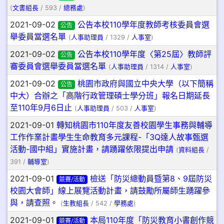
(
文書組長
/ 593 /
總務處
)
2021-09-02
公告本校110學年度教師考核委員會選
公告
舉委員當選名單
(
人事助理員
/ 1329 /
人事室
)
2021-09-02
公告本校110學年度〈第25屆〉教師評
公告
審委員會選舉委員當選名單
(
人事助理員
/ 1314 /
人事室
)
2021-09-02
桃園市政府與國立中央大學（以下簡稱
公告
中大）合辦之「高階行政管理碩士學分班」報名日期延長
至110年9月6日止
(
人事助理員
/ 503 /
人事室
)
2021-09-01
轉知桃園市110年度友善校園學生事務與輔導
工作作業計畫學生生命教育多元課程-「3Q達人故事甄選
活動-國中組」實施計畫，請踴躍依限提出申請
(
資料組長
/
391 /
輔導室
)
2021-09-01
檢送「防災總動員暨第8、9屆防災
競賽/活動
校園大會師」線上展覽活動計畫，請鼓勵所屬師生踴躍參
與，請查照。
(
生教組長
/ 542 /
學務處
)
2021-09-01
本局110年度「防災教育小書創作競
競賽/活動