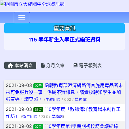
⏸
重要資訊
115 學年新生入學正式編班資料
本站消息
分月文章
電子報列表
文章列表
2021-09-03
函轉教育部澄清網路傳言施用毒品者未
公告
來可免服兵役一事，係屬不實訊息，請貴校轉知學生並加
強宣導，請查照。
(
生教組長
/ 602 /
學務處
)
2021-09-03
110學年度「教師海洋教育繪本創作工
研習
作坊」
(
衛生組長
/ 723 /
學務處
)
2021-09-02
110學年度第1學期期初校務會議紀錄
公告