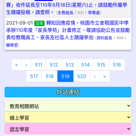
賽」收件延長至110年9月18日(星期六)止，請鼓勵所屬學
生踴躍投稿，請查照。
(
生教組長
/ 431 /
學務處
)
2021-09-01
轉知因應疫情，桃園市立會稽國民中學
公告
承辦110年度「家長學苑」計畫修正，敬請協助公告並鼓勵
貴校教職員工、家長及社區人士踴躍參加
(
資料組長
/ 494 /
輔導室
)
第一頁
上一頁
«
‹
511
512
513
514
515
516
(目前頁次)
下一頁
最後頁
517
518
519
520
›
»
好站連結