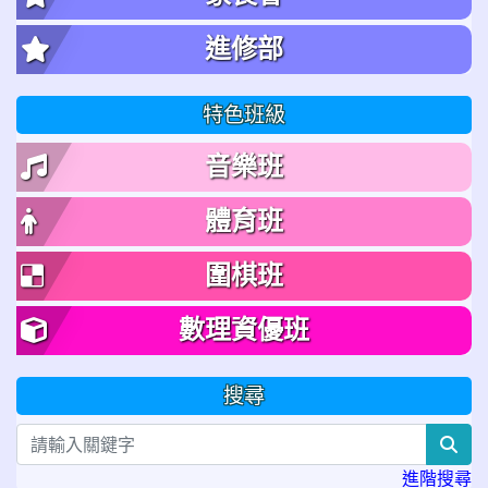
進修部
特色班級
音樂班
體育班
圍棋班
數理資優班
搜尋
sea
進階搜尋