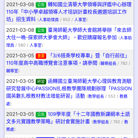
2021-03-08
轉知國立清華大學領導與評鑑中心辦理
公告
110年「中小學卓越領導人才培訓計畫校長遴選培訓工作
坊」招生資料
(
人事助理員
/ 652 /
人事室
)
2021-03-08
臺灣師範大學師大會館將舉辦「來去師
公告
大住一晚-探索師大夢會大師」，歡迎踴躍報名參加
(
人事助
理員
/ 580 /
人事室
)
2021-03-05
「3/6搭乘學校專車」暨「自行前往」
重要
110年度高中高職博覽會注意事項，請參閱
(
輔導組長
/ 782 /
輔導室
)
2021-03-05
函轉國立臺灣師範大學心理與教育測驗
研習
研究發展中心PASSION扎根教學團隊規劃辦理「PASSION
國英數扎根教材教法增能研習」活動
(
教學組長
/ 552 /
教務
處
)
2021-03-05
109學年度「十二年國教新課綱本土語
公告
文多元實踐教學策略」研討會實施計畫
(
教學組長
/ 792 /
教
務處
)