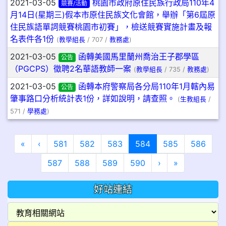
2021-03-05
桃園市政府原住民族行政局110年4
競賽/活動
月14日(星期三)假本市原住民族文化會館，舉辦「第6屆原
住民族語單詞競賽桃園市初賽」，檢送競賽實施計畫及報
名表件各1份
(
教學組長
/ 707 /
教務處
)
2021-03-05
函轉美國馬里蘭州喬治王子郡學區
公告
（PGCPS）徵聘2名華語教師一案
(
教學組長
/ 735 /
教務處
)
2021-03-05
函轉本府警察局各分局110年1月轄內易
公告
肇事路口分析統計表1份，詳如說明，請查照。
(
生教組長
/
571 /
學務處
)
第一頁
上一頁
(目前頁次)
«
‹
581
582
583
584
585
586
下一頁
最後頁
587
588
589
590
›
»
好站連結