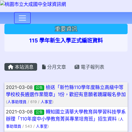
⏸
重要資訊
115 學年新生入學正式編班資料
本站消息
分月文章
電子報列表
文章列表
2021-03-08
檢送「新竹縣110學年度縣立高級中等
公告
學校校長遴選作業簡章」1份，歡迎有意願者踴躍報名參加
(
人事助理員
/ 619 /
人事室
)
2021-03-08
轉知國立清華大學教育與學習科技學系
公告
辦理「110年度中小學教育菁英專業培育班」招生資料
(
人
事助理員
/ 543 /
人事室
)