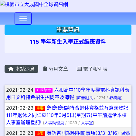
⏸
重要資訊
115 學年新生入學正式編班資料
本站消息
分月文章
電子報列表
文章列表
2021-02-24
六和高中110學年度機電科資訊科應
升學簡章
用日文科特色招生招簡章及海報
(
註冊組長
/ 1274 /
教務處
)
2021-02-23
急!急!急!請符合退休資格並有意願登記
重要
111年退休之同仁於110年3月5日(星期五)中午前逕洽本校
人事室辦理登記!
(
人事助理員
/ 1039 /
人事室
)
2021-02-23
英語普測說明相關事項(3/3-3/16)
重要
(
教學