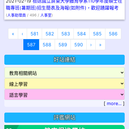
2021-02-19
檢送國立屏東大學體育學系110學年度碩士在
職專班(暑期班)招生簡表及海報(如附件)，歡迎踴躍報考
(
人事助理員
/ 496 /
人事室
)
第一頁
上一頁
«
‹
581
582
583
584
585
586
(目前頁次)
下一頁
最後頁
587
588
589
590
›
»
好站連結
[
more...
]
評鑑網站