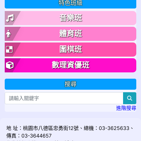
特色班級
音樂班
體育班
圍棋班
數理資優班
搜尋
sea
進階搜尋
地 址：桃園市八德區忠勇街12號、總機：03-3625633、
傳真：03-3644657