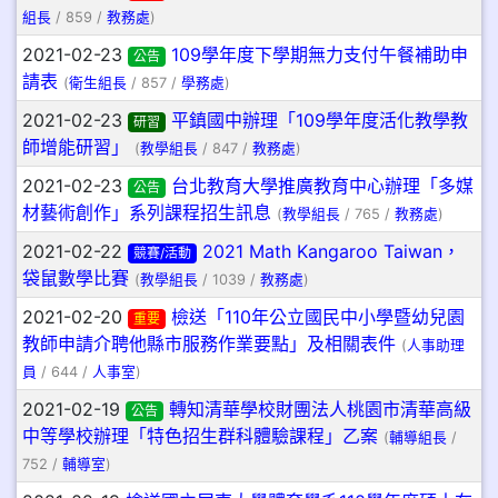
組長
/ 859 /
教務處
)
2021-02-23
109學年度下學期無力支付午餐補助申
公告
請表
(
衛生組長
/ 857 /
學務處
)
2021-02-23
平鎮國中辦理「109學年度活化教學教
研習
師增能研習」
(
教學組長
/ 847 /
教務處
)
2021-02-23
台北教育大學推廣教育中心辦理「多媒
公告
材藝術創作」系列課程招生訊息
(
教學組長
/ 765 /
教務處
)
2021-02-22
2021 Math Kangaroo Taiwan，
競賽/活動
袋鼠數學比賽
(
教學組長
/ 1039 /
教務處
)
2021-02-20
檢送「110年公立國民中小學暨幼兒園
重要
教師申請介聘他縣市服務作業要點」及相關表件
(
人事助理
員
/ 644 /
人事室
)
2021-02-19
轉知清華學校財團法人桃園市清華高級
公告
中等學校辦理「特色招生群科體驗課程」乙案
(
輔導組長
/
752 /
輔導室
)