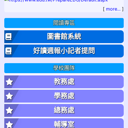
[
more...
]
閱讀專區
圖書館系統
好讀週報小記者提問
學校團隊
教務處
學務處
總務處
輔導室