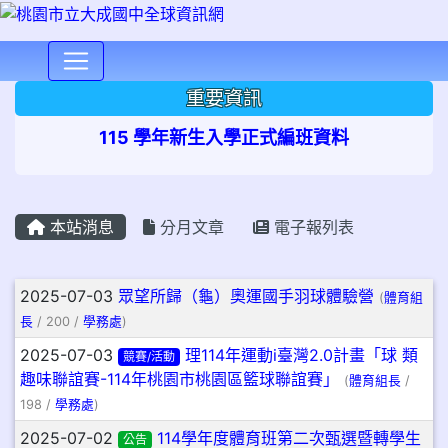
⏸
重要資訊
115 學年新生入學正式編班資料
本站消息
分月文章
電子報列表
文章列表
2025-07-03
眾望所歸（龜）奧運國手羽球體驗營
(
體育組
長
/ 200 /
學務處
)
2025-07-03
理114年運動i臺灣2.0計畫「球 類
競賽/活動
趣味聯誼賽-114年桃園市桃園區籃球聯誼賽」
(
體育組長
/
198 /
學務處
)
2025-07-02
114學年度體育班第二次甄選暨轉學生
公告