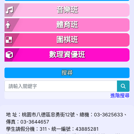
音樂班
體育班
圍棋班
數理資優班
搜尋
sea
進階搜尋
地 址：桃園市八德區忠勇街12號、總機：03-3625633、
傳真：03-3644657
學生請假分機：311、統一編號：43885281