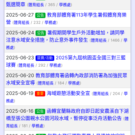
甄選簡章
(
體育組長
/ 365 /
學務處
)
2025-06-27
教育部體育署113年學生暑假體育育樂
公告
營
(
體育組長
/ 232 /
學務處
)
2025-06-24
暑假期間學生戶外活動增加，請同學
公告
注意水域安全措施，防止意外事件發生
(
體育組長
/ 1466 /
學
務處
)
2025-06-23
2025第九屆桃園盃全國三對三籃
競賽/活動
球賽
(
體育組長
/ 292 /
學務處
)
2025-06-20
教育部體育署函轉內政部消防署為加強民眾
水域安全宣導
(
體育組長
/ 184 /
學務處
)
2025-06-19
海域遊憩活動安全宣
重要
(
體育組長
/ 204 /
學
務處
)
2025-06-16
函轉宜蘭縣政府自即日起安農溪自下湖
公告
橋至張公圍親水公園河段水域，暫停從事泛舟活動公告
(
體
育組長
/ 181 /
學務處
)