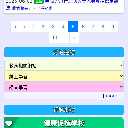
2025-06-02
無動力飛行運動專業人員資格檢定辦
公告
法
(
體育組長
/ 191 /
學務處
)
第一頁
上一頁
(目前頁次)
«
‹
1
2
3
4
5
6
7
8
9
下一頁
最後頁
10
›
»
好站連結
[
more...
]
評鑑網站
健康促進學校