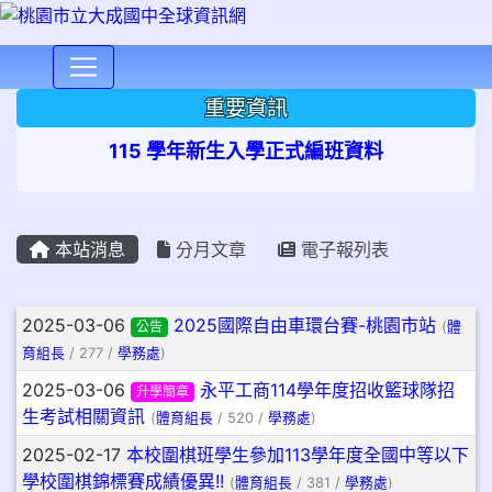
⏸
重要資訊
115 學年新生入學正式編班資料
本站消息
分月文章
電子報列表
文章列表
2025-03-06
2025國際自由車環台賽-桃園市站
公告
(
體
育組長
/ 277 /
學務處
)
2025-03-06
永平工商114學年度招收籃球隊招
升學簡章
生考試相關資訊
(
體育組長
/ 520 /
學務處
)
2025-02-17
本校圍棋班學生參加113學年度全國中等以下
學校圍棋錦標賽成績優異!!
(
體育組長
/ 381 /
學務處
)