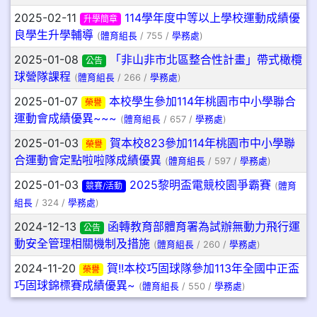
2025-02-11
114學年度中等以上學校運動成績優
升學簡章
良學生升學輔導
(
體育組長
/ 755 /
學務處
)
2025-01-08
「非山非市北區整合性計畫」帶式橄欖
公告
球營隊課程
(
體育組長
/ 266 /
學務處
)
2025-01-07
本校學生參加114年桃園市中小學聯合
榮譽
運動會成績優異~~~
(
體育組長
/ 657 /
學務處
)
2025-01-03
賀本校823參加114年桃園市中小學聯
榮譽
合運動會定點啦啦隊成績優異
(
體育組長
/ 597 /
學務處
)
2025-01-03
2025黎明盃電競校園爭霸賽
競賽/活動
(
體育
組長
/ 324 /
學務處
)
2024-12-13
函轉教育部體育署為試辦無動力飛行運
公告
動安全管理相關機制及措施
(
體育組長
/ 260 /
學務處
)
2024-11-20
賀!!本校巧固球隊參加113年全國中正盃
榮譽
巧固球錦標賽成績優異~
(
體育組長
/ 550 /
學務處
)