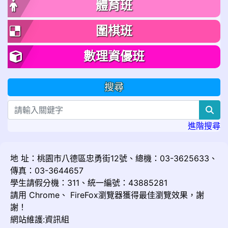
體育班
圍棋班
數理資優班
搜尋
sea
進階搜尋
地 址：桃園市八德區忠勇街12號、總機：03-3625633、
傳真：03-3644657
學生請假分機：311、統一編號：43885281
請用
Chrome
、
FireFox
瀏覽器獲得最佳瀏覽效果，謝
謝！
網站維護:資訊組