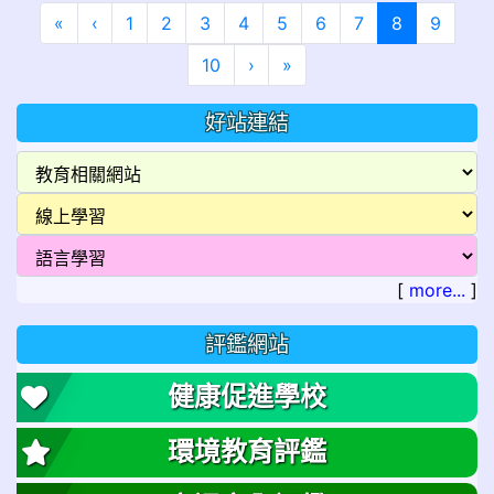
第一頁
上一頁
(目前頁次)
«
‹
1
2
3
4
5
6
7
8
9
下一頁
最後頁
10
›
»
好站連結
[
more...
]
評鑑網站
健康促進學校
環境教育評鑑