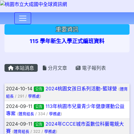
⏸
重要資訊
115 學年新生入學正式編班資料
本站消息
分月文章
電子報列表
文章列表
2024-10-14
2024桃園女孩日系列活動-籃球營
公告
(
體育
組長
/ 291 /
學務處
)
2024-09-11
113年桃園市兒童青少年健康運動公益
公告
專案
(
體育組長
/ 334 /
學務處
)
2024-09-11
2024年CCCE城市盃數位科藝電競大
公告
賽
(
體育組長
/ 322 /
學務處
)