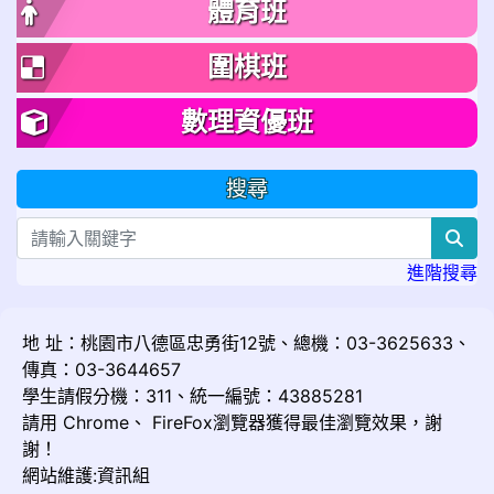
體育班
圍棋班
數理資優班
搜尋
sea
進階搜尋
地 址：桃園市八德區忠勇街12號、總機：03-3625633、
傳真：03-3644657
學生請假分機：311、統一編號：43885281
請用
Chrome
、
FireFox
瀏覽器獲得最佳瀏覽效果，謝
謝！
網站維護:資訊組