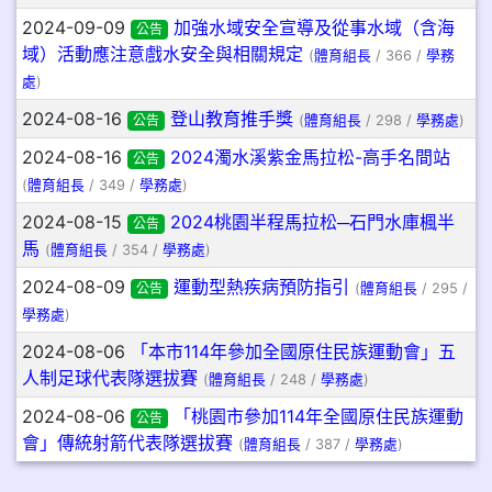
2024-09-09
加強水域安全宣導及從事水域（含海
公告
域）活動應注意戲水安全與相關規定
(
體育組長
/ 366 /
學務
處
)
2024-08-16
登山教育推手獎
公告
(
體育組長
/ 298 /
學務處
)
2024-08-16
2024濁水溪紫金馬拉松-高手名間站
公告
(
體育組長
/ 349 /
學務處
)
2024-08-15
2024桃園半程馬拉松─石門水庫楓半
公告
馬
(
體育組長
/ 354 /
學務處
)
2024-08-09
運動型熱疾病預防指引
公告
(
體育組長
/ 295 /
學務處
)
2024-08-06
「本市114年參加全國原住民族運動會」五
人制足球代表隊選拔賽
(
體育組長
/ 248 /
學務處
)
2024-08-06
「桃園市參加114年全國原住民族運動
公告
會」傳統射箭代表隊選拔賽
(
體育組長
/ 387 /
學務處
)