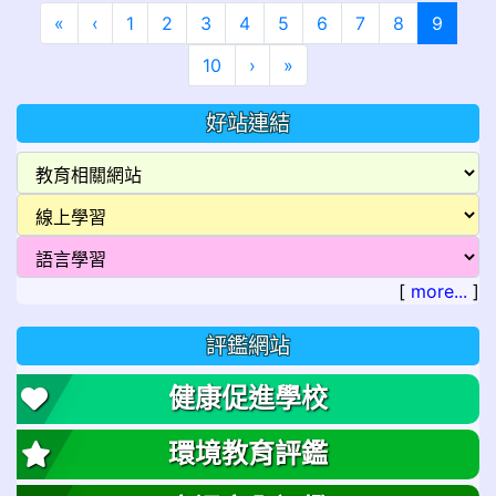
第一頁
上一頁
(目前
«
‹
1
2
3
4
5
6
7
8
9
下一頁
最後頁
10
›
»
好站連結
[
more...
]
評鑑網站
健康促進學校
環境教育評鑑